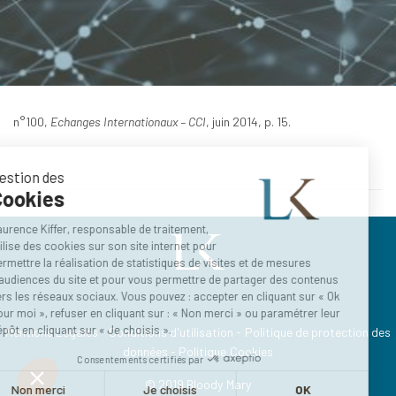
n°100,
Echanges Internationaux – CCI
, juin 2014, p. 15.
Gestion des
Cookies
Laurence Kiffer, responsable de traitement,
utilise des cookies sur son site internet pour
permettre la réalisation de statistiques de visites et de mesures
d’audiences du site et pour vous permettre de partager des contenus
vers les réseaux sociaux. Vous pouvez : accepter en cliquant sur « Ok
pour moi », refuser en cliquant sur : « Non merci » ou paramétrer leur
dépôt en cliquant sur « Je choisis ».
Mentions Légales - Conditions d'utilisation - Politique de protection des
données - Politique Cookies
Consentements certifiés par
© 2019 Bloody Mary
Non merci
Je choisis
OK