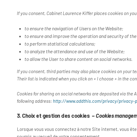
If you consent, Cabinet Laurence Kiffer places cookies on your
to ensure the navigation of Users on the Website;
to ensure and improve the operation and security of the
to perform statistical calculations;
to analyze the attendance and use of the Website;
to allow the User to share content on social networks.
If you consent, third parties may also place cookies on your t
Their list is indicated when you click on « I choose » in the c
Cookies for sharing on social networks are deposited via the A
following address:
http://www.addthis.com/privacy/privacy-p
3. Choix et gestion des cookies –
Cookies manage
Lorsque vous vous connectez à notre Site internet, vous ête
soumis au recueil de votre consentement.